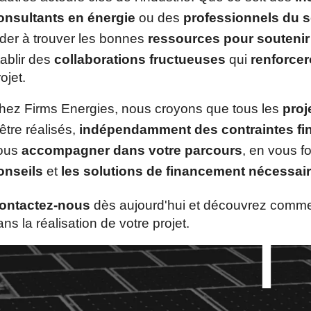
onsultants en énergie
ou des
professionnels du s
ider à trouver les bonnes
ressources pour soutenir 
tablir des
collaborations fructueuses
qui
renforcero
ojet.
hez Firms Energies, nous croyons que tous les
proj
être réalisés,
indépendamment des contraintes fi
ous
accompagner dans votre parcours
, en vous f
onseils
et
les solutions de financement nécessai
ontactez-nous
dès aujourd'hui et découvrez com
ans la réalisation de votre projet.