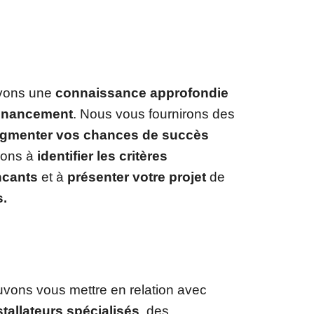
avons une
connaissance approfondie
financement
. Nous vous fournirons des
gmenter vos chances de succès
rons à
identifier les critères
ncants
et à
présenter votre projet
de
s.
uvons vous mettre en relation avec
stallateurs spécialisés
, des