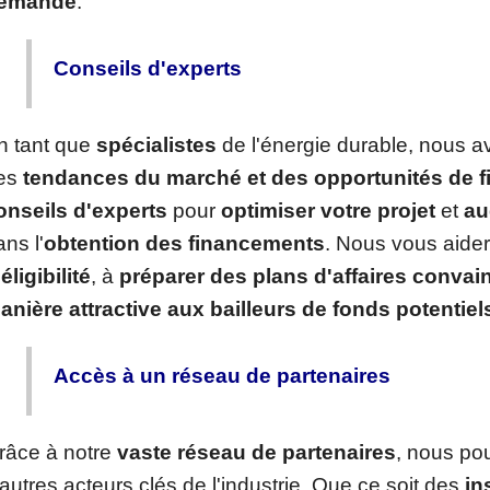
emande
.
Conseils d'experts
n tant que
spécialistes
de l'énergie durable, nous 
es
tendances du marché et des opportunités de 
onseils d'experts
pour
optimiser votre projet
et
au
ns l'
obtention des financements
. Nous vous aide
éligibilité
, à
préparer des plans d'affaires convai
anière attractive aux bailleurs de fonds potentiel
Accès à un réseau de partenaires
râce à notre
vaste réseau de partenaires
, nous po
'autres acteurs clés de l'industrie. Que ce soit des
in