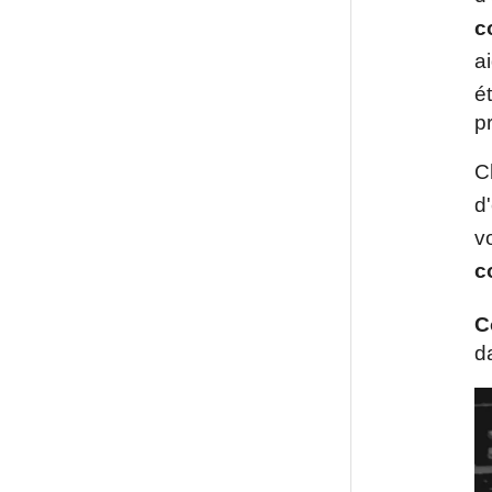
c
a
é
pr
C
d'
v
c
C
d