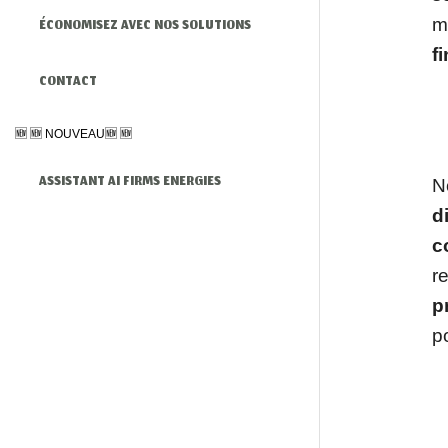
m
ÉCONOMISEZ AVEC NOS SOLUTIONS
f
CONTACT
🆕 🆕 NOUVEAU🆕 🆕
ASSISTANT AI FIRMS ENERGIES
N
d
c
r
p
p