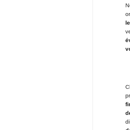
N
o
l
v
é
v
C
p
f
d
d