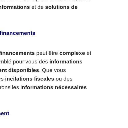
nformations
et de
solutions de
s financements
 financements
peut être
complexe
et
emblé pour vous des
informations
ent disponibles
. Que vous
es
incitations fiscales
ou des
rons les i
nformations nécessaires
ment